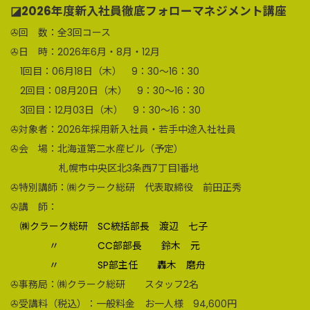
◪2026年度新入社員徹底フォローマネジメント講座
✇回 数：全3回コース
✇日 時：2026年6月・8月・12月
1回目：06月18日（木） 9：30～16：30
2回目：08月20日（木） 9：30～16：30
3回目：12月03日（木） 9：30～16：30
✇対象者：2026年採用新入社員・若手中途入社社員
✇会 場：北海道第二水産ビル（予定）
札幌市中央区北3条西7丁目1番地
✇特別講師：㈱クラーク総研 代表取締役 前田正秀
✇講 師：
㈱クラーク総研 SC統括部長 渡辺 七子
〃 CC部部長 鈴木 元
〃 SP部主任 轟木 磨舟
✇事務局：㈱クラーク総研 スタッフ2名
✇受講料（税込）：一般料金 お一人様 94,600円