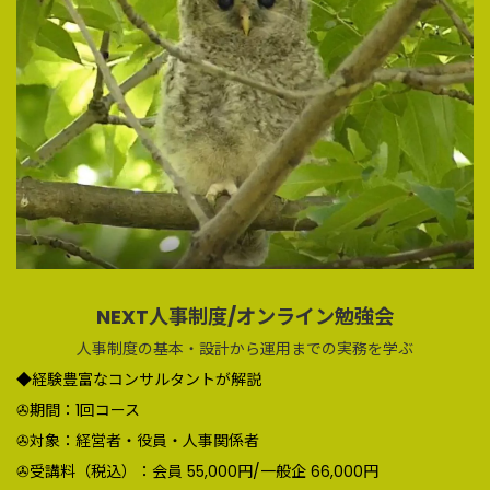
NEXT人事制度/オンライン勉強会
人事制度の基本・設計から運用までの実務を学ぶ
◆経験豊富なコンサルタントが解説
✇期間：1回コース
✇対象：経営者・役員・人事関係者
✇受講料（税込）：会員 55,000円/一般企 66,000円