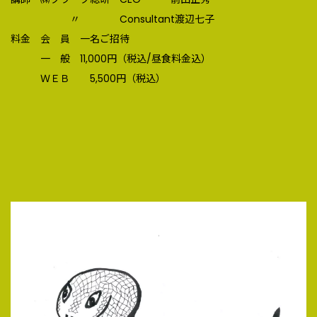
〃 Consultant渡辺七子
料金 会 員 一名ご招待
一 般 11,000円（税込/昼食料金込）
ＷＥＢ 5,500円（税込）